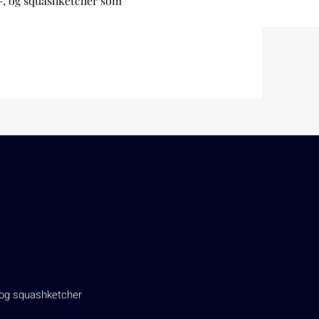
-, og squashketcher som
, og squashketcher