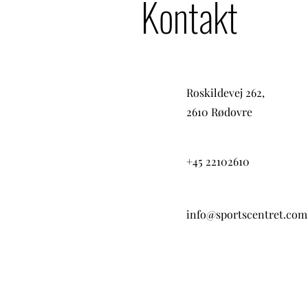
Kontakt
Roskildevej 262,
2610 Rødovre
+45 22102610
info@sportscentret.com