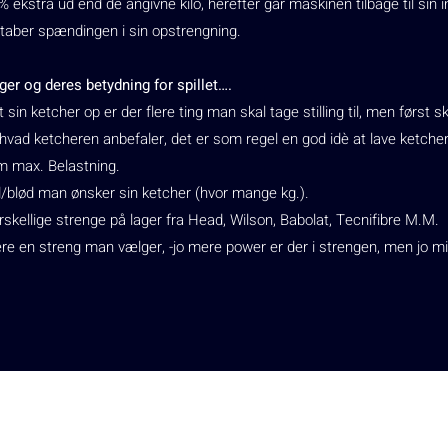
 ekstra ud end de angivne kilo, herefter går maskinen tilbage til sin i
 taber spændingen i sin opstrengning.
ger og deres betydning for spillet….
sin ketcher op er der flere ting man skal tage stilling til, men først 
vad ketcheren anbefaler, det er som regel en god idè at lave ketcher
 max. Belastning.
d/blød man ønsker sin ketcher (hvor mange kg.).
rskellige strenge på lager fra Head, Wilson, Babolat, Tecnifibre M.M.
ere en streng man vælger, -jo mere power er der i strengen, men jo m