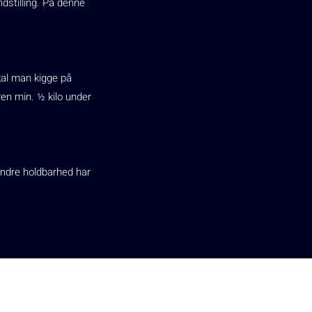
ndstilling. På denne
skal man kigge på
en min. ½ kilo under
indre holdbarhed har