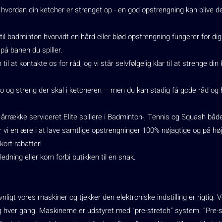
 hvordan din ketcher er strenget op - en god opstrengning kan blive d
s til badminton hvorvidt en hård eller blød opstrengning fungerer for d
 på banen du spiller.
 at kontakte os for råd, og vi står selvfølgelig klar til at strenge di
ilo og streng der skal i ketcheren – men du kan stadig få gode råd og h
ng årrække serviceret Elite spillere i Badminton-, Tennis og Squash båd
er vi en ære i at lave samtlige opstrengninger 100% nøjagtige og på hø
kort-rabatter!
ledning eller kom forbi butikken til en snak.
vnligt vores maskiner og tjekker den elektroniske indstilling er rigtig. 
ng hver gang. Maskinerne er udstyret med ”pre-stretch” system. ”Pre-