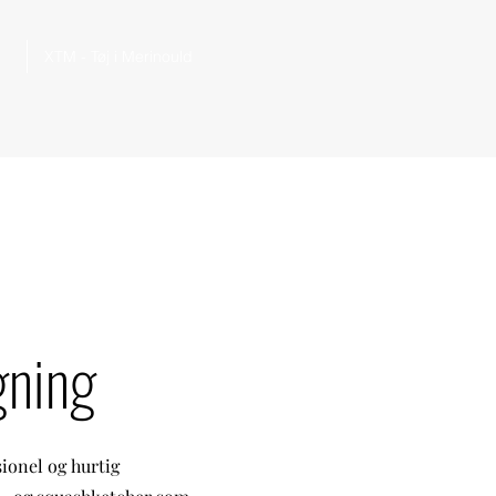
XTM - Tøj i Merinould
gning
sionel og hurtig