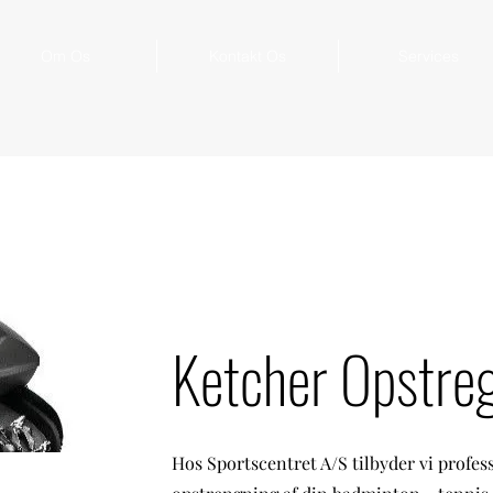
Om Os
Kontakt Os
Services
Ketcher Opstre
Hos Sportscentret A/S tilbyder vi profes