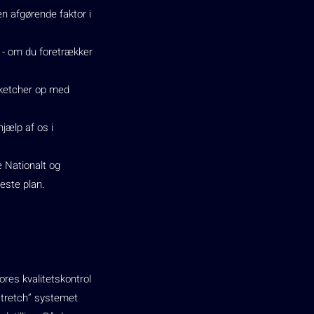
en afgørende faktor i
ig - om du foretrækker
n ketcher op med
jælp af os i
e Nationalt og
jeste plan.
Vores kvalitetskontrol
stretch” systemet