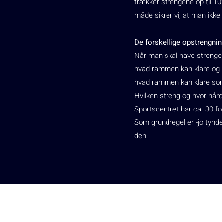
trækker strengene op til 10%
måde sikrer vi, at man ikke
De forskellige opstrengnin
Når man skal have strenget 
hvad rammen kan klare og h
hvad rammen kan klare som
Hvilken streng og hvor hår
Sportscentret har ca. 30 fo
Som grundregel er -jo tynd
den.